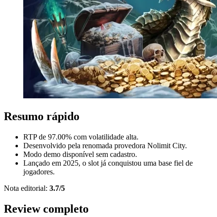
Resumo rápido
RTP de 97.00% com volatilidade alta.
Desenvolvido pela renomada provedora Nolimit City.
Modo demo disponível sem cadastro.
Lançado em 2025, o slot já conquistou uma base fiel de
jogadores.
Nota editorial:
3.7/5
Review completo