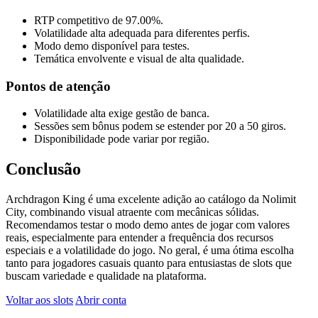
RTP competitivo de 97.00%.
Volatilidade alta adequada para diferentes perfis.
Modo demo disponível para testes.
Temática envolvente e visual de alta qualidade.
Pontos de atenção
Volatilidade alta exige gestão de banca.
Sessões sem bônus podem se estender por 20 a 50 giros.
Disponibilidade pode variar por região.
Conclusão
Archdragon King é uma excelente adição ao catálogo da Nolimit
City, combinando visual atraente com mecânicas sólidas.
Recomendamos testar o modo demo antes de jogar com valores
reais, especialmente para entender a frequência dos recursos
especiais e a volatilidade do jogo. No geral, é uma ótima escolha
tanto para jogadores casuais quanto para entusiastas de slots que
buscam variedade e qualidade na plataforma.
Voltar aos slots
Abrir conta