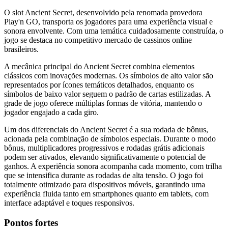
O slot Ancient Secret, desenvolvido pela renomada provedora
Play'n GO, transporta os jogadores para uma experiência visual e
sonora envolvente. Com uma temática cuidadosamente construída, o
jogo se destaca no competitivo mercado de cassinos online
brasileiros.
A mecânica principal do Ancient Secret combina elementos
clássicos com inovações modernas. Os símbolos de alto valor são
representados por ícones temáticos detalhados, enquanto os
símbolos de baixo valor seguem o padrão de cartas estilizadas. A
grade de jogo oferece múltiplas formas de vitória, mantendo o
jogador engajado a cada giro.
Um dos diferenciais do Ancient Secret é a sua rodada de bônus,
acionada pela combinação de símbolos especiais. Durante o modo
bônus, multiplicadores progressivos e rodadas grátis adicionais
podem ser ativados, elevando significativamente o potencial de
ganhos. A experiência sonora acompanha cada momento, com trilha
que se intensifica durante as rodadas de alta tensão. O jogo foi
totalmente otimizado para dispositivos móveis, garantindo uma
experiência fluida tanto em smartphones quanto em tablets, com
interface adaptável e toques responsivos.
Pontos fortes