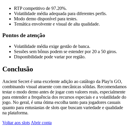
RTP competitivo de 97.20%.
Volatilidade média adequada para diferentes perfis.
Modo demo disponível para testes.
Temática envolvente e visual de alta qualidade.
Pontos de atenção
Volatilidade média exige gestão de banca.
Sessões sem bônus podem se estender por 20 a 50 giros.
Disponibilidade pode variar por região.
Conclusão
Ancient Secret é uma excelente adição ao catálogo da Play'n GO,
combinando visual atraente com mecânicas sólidas. Recomendamos
testar o modo demo antes de jogar com valores reais, especialmente
para entender a frequência dos recursos especiais e a volatilidade do
jogo. No geral, é uma ótima escolha tanto para jogadores casuais
quanto para entusiastas de slots que buscam variedade e qualidade
na plataforma.
Voltar aos slots
Abrir conta