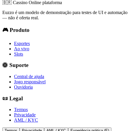
🇧🇷 Cassino Online plataforma
Euzzo é um modelo de demonstração para testes de UI e automação
— não é oferta real.
🎮
Produto
Esportes
Ao vivo
Slots
🛟
Suporte
Central de ajuda
Jogo responsável
Ouvidoria
📜
Legal
Termos
Privacidade
AML / KYC
Termos
Privacidade
AML / KYC
Experiência prática (E)