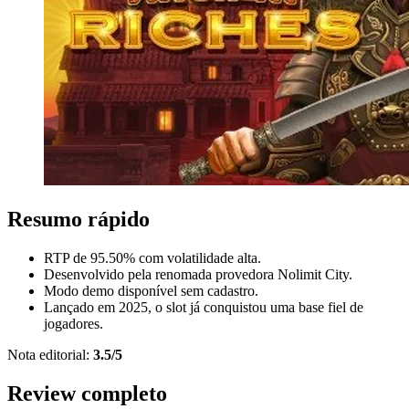
Resumo rápido
RTP de 95.50% com volatilidade alta.
Desenvolvido pela renomada provedora Nolimit City.
Modo demo disponível sem cadastro.
Lançado em 2025, o slot já conquistou uma base fiel de
jogadores.
Nota editorial:
3.5/5
Review completo