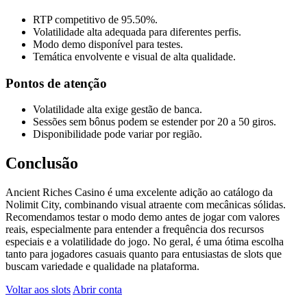
RTP competitivo de 95.50%.
Volatilidade alta adequada para diferentes perfis.
Modo demo disponível para testes.
Temática envolvente e visual de alta qualidade.
Pontos de atenção
Volatilidade alta exige gestão de banca.
Sessões sem bônus podem se estender por 20 a 50 giros.
Disponibilidade pode variar por região.
Conclusão
Ancient Riches Casino é uma excelente adição ao catálogo da
Nolimit City, combinando visual atraente com mecânicas sólidas.
Recomendamos testar o modo demo antes de jogar com valores
reais, especialmente para entender a frequência dos recursos
especiais e a volatilidade do jogo. No geral, é uma ótima escolha
tanto para jogadores casuais quanto para entusiastas de slots que
buscam variedade e qualidade na plataforma.
Voltar aos slots
Abrir conta