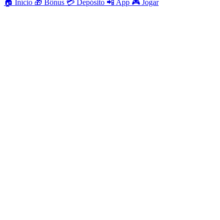
🏠
Início
🎁
Bônus
💳
Depósito
📲
App
🎮
Jogar