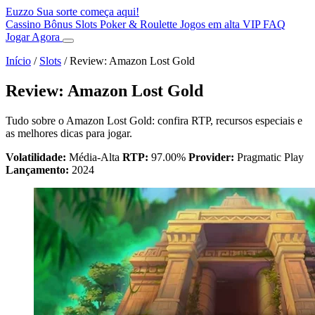
Euzzo
Sua sorte começa aqui!
Cassino
Bônus
Slots
Poker & Roulette
Jogos em alta
VIP
FAQ
Jogar Agora
Início
/
Slots
/
Review: Amazon Lost Gold
Review: Amazon Lost Gold
Tudo sobre o Amazon Lost Gold: confira RTP, recursos especiais e
as melhores dicas para jogar.
Volatilidade:
Média-Alta
RTP:
97.00%
Provider:
Pragmatic Play
Lançamento:
2024