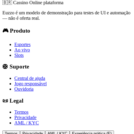
🇧🇷 Cassino Online plataforma
Euzzo é um modelo de demonstração para testes de UI e automação
— não é oferta real.
🎮
Produto
Esportes
Ao vivo
Slots
🛟
Suporte
Central de ajuda
Jogo responsável
Ouvidoria
📜
Legal
Termos
Privacidade
AML / KYC
Termos
Privacidade
AML / KYC
Experiência prática (E)