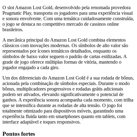
O slot Amazon Lost Gold, desenvolvido pela renomada provedora
Pragmatic Play, transporta os jogadores para uma experiência visual
e sonora envolvente. Com uma temática cuidadosamente construída,
o jogo se destaca no competitivo mercado de cassinos online
brasileiros.
A mecânica principal do Amazon Lost Gold combina elementos
clássicos com inovações modernas. Os símbolos de alto valor são
representados por ícones temáticos detalhados, enquanto os
símbolos de baixo valor seguem o padrão de cartas estilizadas. A
grade de jogo oferece múltiplas formas de vitória, mantendo o
jogador engajado a cada giro.
Um dos diferenciais do Amazon Lost Gold é a sua rodada de bônus,
acionada pela combinação de símbolos especiais. Durante o modo
bônus, multiplicadores progressivos e rodadas grátis adicionais
podem ser ativados, elevando significativamente o potencial de
ganhos. A experiência sonora acompanha cada momento, com trilha
que se intensifica durante as rodadas de alta tensão. O jogo foi
totalmente otimizado para dispositivos móveis, garantindo uma
experiência fluida tanto em smartphones quanto em tablets, com
interface adaptável e toques responsivos.
Pontos fortes