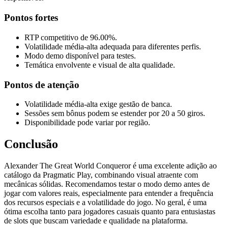
Pontos fortes
RTP competitivo de 96.00%.
Volatilidade média-alta adequada para diferentes perfis.
Modo demo disponível para testes.
Temática envolvente e visual de alta qualidade.
Pontos de atenção
Volatilidade média-alta exige gestão de banca.
Sessões sem bônus podem se estender por 20 a 50 giros.
Disponibilidade pode variar por região.
Conclusão
Alexander The Great World Conqueror é uma excelente adição ao
catálogo da Pragmatic Play, combinando visual atraente com
mecânicas sólidas. Recomendamos testar o modo demo antes de
jogar com valores reais, especialmente para entender a frequência
dos recursos especiais e a volatilidade do jogo. No geral, é uma
ótima escolha tanto para jogadores casuais quanto para entusiastas
de slots que buscam variedade e qualidade na plataforma.