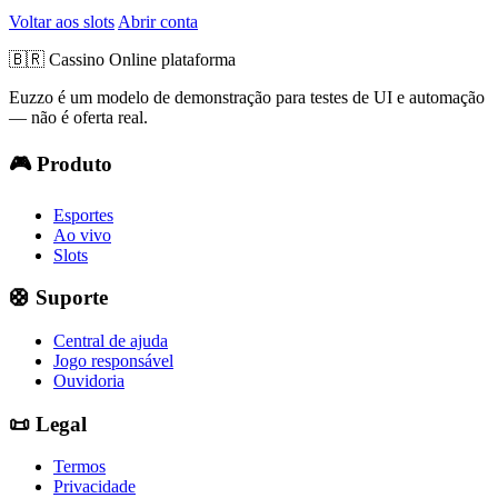
Voltar aos slots
Abrir conta
🇧🇷 Cassino Online plataforma
Euzzo é um modelo de demonstração para testes de UI e automação
— não é oferta real.
🎮
Produto
Esportes
Ao vivo
Slots
🛟
Suporte
Central de ajuda
Jogo responsável
Ouvidoria
📜
Legal
Termos
Privacidade