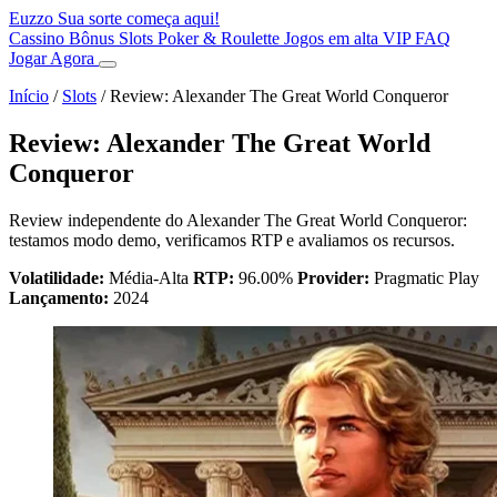
Euzzo
Sua sorte começa aqui!
Cassino
Bônus
Slots
Poker & Roulette
Jogos em alta
VIP
FAQ
Jogar Agora
Início
/
Slots
/
Review: Alexander The Great World Conqueror
Review: Alexander The Great World
Conqueror
Review independente do Alexander The Great World Conqueror:
testamos modo demo, verificamos RTP e avaliamos os recursos.
Volatilidade:
Média-Alta
RTP:
96.00%
Provider:
Pragmatic Play
Lançamento:
2024