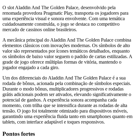
O slot Aladdin And The Golden Palace, desenvolvido pela
renomada provedora Pragmatic Play, transporta os jogadores para
uma experiência visual e sonora envolvente. Com uma temática
cuidadosamente construída, o jogo se destaca no competitivo
mercado de cassinos online brasileiros.
A mecânica principal do Aladdin And The Golden Palace combina
elementos clássicos com inovações modernas. Os símbolos de alto
valor são representados por ícones temáticos detalhados, enquanto
os símbolos de baixo valor seguem o padrão de cartas estilizadas. A
grade de jogo oferece múltiplas formas de vitória, mantendo o
jogador engajado a cada giro.
Um dos diferenciais do Aladdin And The Golden Palace é a sua
rodada de bônus, acionada pela combinação de símbolos especiais.
Durante o modo bônus, multiplicadores progressivos e rodadas
grátis adicionais podem ser ativados, elevando significativamente o
potencial de ganhos. A experiência sonora acompanha cada
momento, com trilha que se intensifica durante as rodadas de alta
tensão. O jogo foi totalmente otimizado para dispositivos móveis,
garantindo uma experiência fluida tanto em smartphones quanto em
tablets, com interface adaptável e toques responsivos.
Pontos fortes