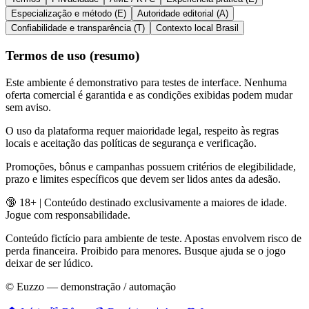
Especialização e método (E)
Autoridade editorial (A)
Confiabilidade e transparência (T)
Contexto local Brasil
Termos de uso (resumo)
Este ambiente é demonstrativo para testes de interface. Nenhuma
oferta comercial é garantida e as condições exibidas podem mudar
sem aviso.
O uso da plataforma requer maioridade legal, respeito às regras
locais e aceitação das políticas de segurança e verificação.
Promoções, bônus e campanhas possuem critérios de elegibilidade,
prazo e limites específicos que devem ser lidos antes da adesão.
🔞 18+ | Conteúdo destinado exclusivamente a maiores de idade.
Jogue com responsabilidade.
Conteúdo fictício para ambiente de teste. Apostas envolvem risco de
perda financeira. Proibido para menores. Busque ajuda se o jogo
deixar de ser lúdico.
© Euzzo — demonstração / automação