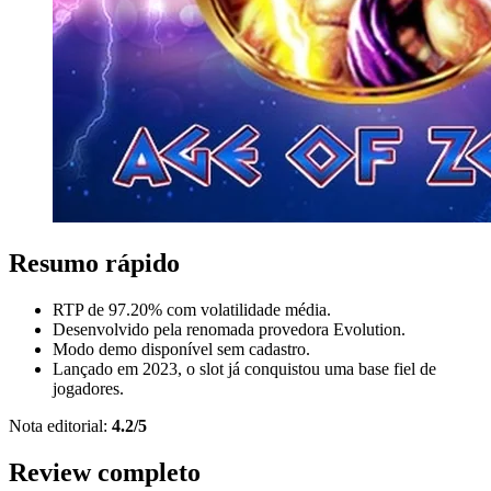
Resumo rápido
RTP de 97.20% com volatilidade média.
Desenvolvido pela renomada provedora Evolution.
Modo demo disponível sem cadastro.
Lançado em 2023, o slot já conquistou uma base fiel de
jogadores.
Nota editorial:
4.2/5
Review completo