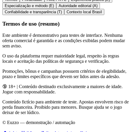
Especialização e método (E)
Autoridade editorial (A)
Confiabilidade e transparência (T)
Contexto local Brasil
Termos de uso (resumo)
Este ambiente é demonstrativo para testes de interface. Nenhuma
oferta comercial é garantida e as condições exibidas podem mudar
sem aviso.
O uso da plataforma requer maioridade legal, respeito às regras
locais e aceitação das políticas de segurança e verificação.
Promoções, bônus e campanhas possuem critérios de elegibilidade,
prazo e limites específicos que devem ser lidos antes da adesão.
🔞 18+ | Conteúdo destinado exclusivamente a maiores de idade.
Jogue com responsabilidade.
Conteúdo fictício para ambiente de teste. Apostas envolvem risco de
perda financeira. Proibido para menores. Busque ajuda se o jogo
deixar de ser lúdico.
© Euzzo — demonstração / automação