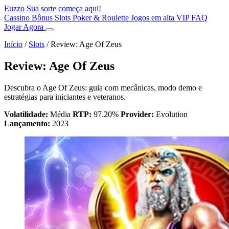
Euzzo
Sua sorte começa aqui!
Cassino
Bônus
Slots
Poker & Roulette
Jogos em alta
VIP
FAQ
Jogar Agora
Início
/
Slots
/
Review: Age Of Zeus
Review: Age Of Zeus
Descubra o Age Of Zeus: guia com mecânicas, modo demo e
estratégias para iniciantes e veteranos.
Volatilidade:
Média
RTP:
97.20%
Provider:
Evolution
Lançamento:
2023