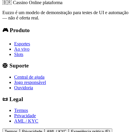
🇧🇷 Cassino Online plataforma
Euzzo é um modelo de demonstração para testes de UI e automação
— não é oferta real.
🎮
Produto
Esportes
Ao vivo
Slots
🛟
Suporte
Central de ajuda
Jogo responsável
Ouvidoria
📜
Legal
Termos
Privacidade
AML / KYC
Termos
Privacidade
AML / KYC
Experiência prática (E)