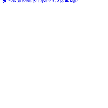
🏠
Início
🎁
Bônus
💳
Depósito
📲
App
🎮
Jogar