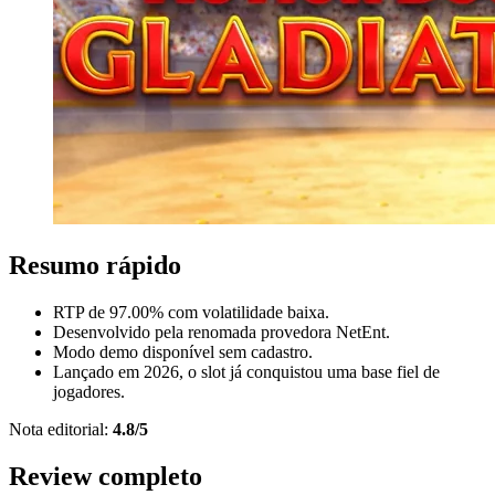
Resumo rápido
RTP de 97.00% com volatilidade baixa.
Desenvolvido pela renomada provedora NetEnt.
Modo demo disponível sem cadastro.
Lançado em 2026, o slot já conquistou uma base fiel de
jogadores.
Nota editorial:
4.8/5
Review completo