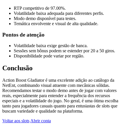
RTP competitivo de 97.00%.
Volatilidade baixa adequada para diferentes perfis.
Modo demo disponível para testes.
Temática envolvente e visual de alta qualidade.
Pontos de atenção
Volatilidade baixa exige gestão de banca.
Sessões sem bônus podem se estender por 20 a 50 giros.
Disponibilidade pode variar por região.
Conclusão
Action Boost Gladiator é uma excelente adição ao catálogo da
NetEnt, combinando visual atraente com mecânicas sólidas.
Recomendamos testar o modo demo antes de jogar com valores
reais, especialmente para entender a frequência dos recursos
especiais e a volatilidade do jogo. No geral, é uma ótima escolha
tanto para jogadores casuais quanto para entusiastas de slots que
buscam variedade e qualidade na plataforma.
Voltar aos slots
Abrir conta