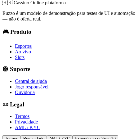
🇧🇷 Cassino Online plataforma
Euzzo é um modelo de demonstração para testes de UI e automação
— não é oferta real.
🎮
Produto
Esportes
Ao vivo
Slots
🛟
Suporte
Central de ajuda
Jogo responsável
Ouvidoria
📜
Legal
Termos
Privacidade
AML / KYC
Termos
Privacidade
AML / KYC
Experiência prática (E)