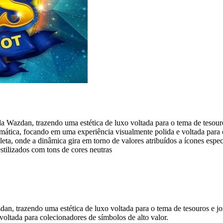
Wazdan, trazendo uma estética de luxo voltada para o tema de tesouros
ica, focando em uma experiência visualmente polida e voltada para c
eta, onde a dinâmica gira em torno de valores atribuídos a ícones espec
stilizados com tons de cores neutras
n, trazendo uma estética de luxo voltada para o tema de tesouros e 
oltada para colecionadores de símbolos de alto valor.