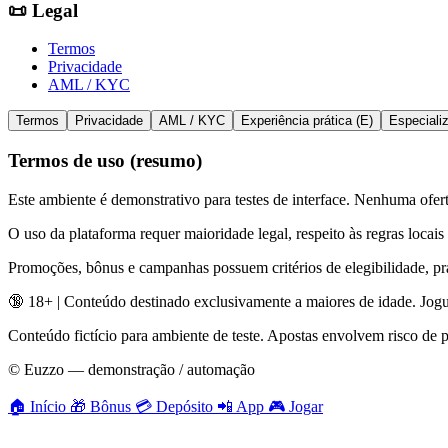
📜
Legal
Termos
Privacidade
AML / KYC
Termos
Privacidade
AML / KYC
Experiência prática (E)
Especiali
Termos de uso (resumo)
Este ambiente é demonstrativo para testes de interface. Nenhuma ofer
O uso da plataforma requer maioridade legal, respeito às regras locais 
Promoções, bônus e campanhas possuem critérios de elegibilidade, pra
🔞 18+ | Conteúdo destinado exclusivamente a maiores de idade. Jog
Conteúdo fictício para ambiente de teste. Apostas envolvem risco de p
© Euzzo — demonstração / automação
🏠
Início
🎁
Bônus
💳
Depósito
📲
App
🎮
Jogar