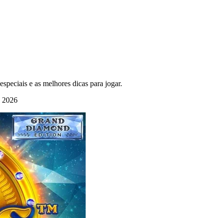
peciais e as melhores dicas para jogar.
2026