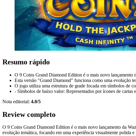
Resumo rápido
O 9 Coins Grand Diamond Edition é o mais novo lançamento da 
Esta versão "Grand Diamond" funciona como uma evolução temát
O jogo utiliza uma estrutura de grade focada em símbolos de col
- Símbolos de baixo valor: Representados por ícones de cartas e
Nota editorial:
4.0/5
Review completo
O 9 Coins Grand Diamond Edition é o mais novo lançamento da Wazda
evolução temática, focando em uma experiência visualmente polida e v