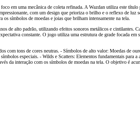
eu foco em uma mecânica de coleta refinada. A Wazdan utiliza este títul
mpressionante, com um design que prioriza o brilho e o reflexo de luz 
ra os símbolos de moedas e joias que brilham intensamente na tela.
os de alto padrão, utilizando efeitos sonoros metálicos e cintilantes. C
ectativa constante. O jogo utiliza uma estrutura de grade focada em s
ados com tons de cores neutras. - Símbolos de alto valor: Moedas de our
 símbolos especiais. - Wilds e Scatters: Elementos fundamentais para a 
través da interação com os símbolos de moedas na tela. O objetivo é acu