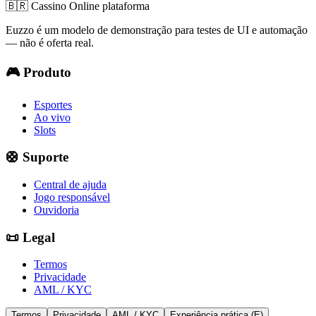
🇧🇷 Cassino Online plataforma
Euzzo é um modelo de demonstração para testes de UI e automação
— não é oferta real.
🎮
Produto
Esportes
Ao vivo
Slots
🛟
Suporte
Central de ajuda
Jogo responsável
Ouvidoria
📜
Legal
Termos
Privacidade
AML / KYC
Termos
Privacidade
AML / KYC
Experiência prática (E)