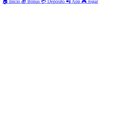
🏠
Início
🎁
Bônus
💳
Depósito
📲
App
🎮
Jogar