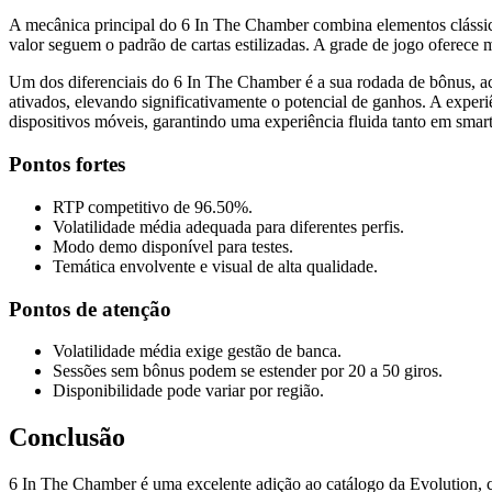
A mecânica principal do 6 In The Chamber combina elementos clássic
valor seguem o padrão de cartas estilizadas. A grade de jogo oferece 
Um dos diferenciais do 6 In The Chamber é a sua rodada de bônus, ac
ativados, elevando significativamente o potencial de ganhos. A experi
dispositivos móveis, garantindo uma experiência fluida tanto em smar
Pontos fortes
RTP competitivo de 96.50%.
Volatilidade média adequada para diferentes perfis.
Modo demo disponível para testes.
Temática envolvente e visual de alta qualidade.
Pontos de atenção
Volatilidade média exige gestão de banca.
Sessões sem bônus podem se estender por 20 a 50 giros.
Disponibilidade pode variar por região.
Conclusão
6 In The Chamber é uma excelente adição ao catálogo da Evolution, 