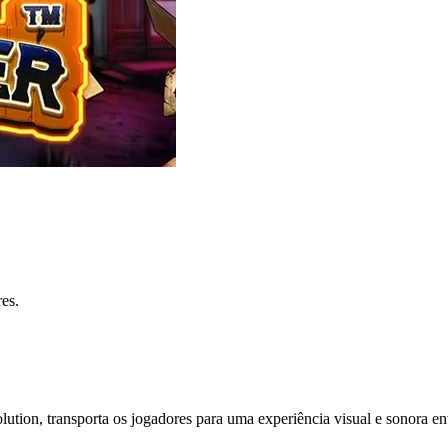
es.
tion, transporta os jogadores para uma experiência visual e sonora e