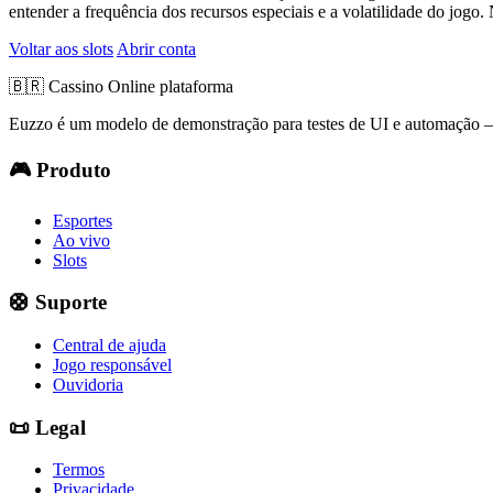
entender a frequência dos recursos especiais e a volatilidade do jogo
Voltar aos slots
Abrir conta
🇧🇷 Cassino Online plataforma
Euzzo é um modelo de demonstração para testes de UI e automação — 
🎮
Produto
Esportes
Ao vivo
Slots
🛟
Suporte
Central de ajuda
Jogo responsável
Ouvidoria
📜
Legal
Termos
Privacidade