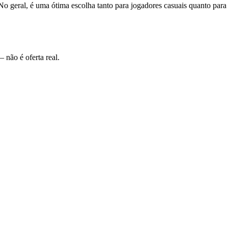
. No geral, é uma ótima escolha tanto para jogadores casuais quanto para
não é oferta real.