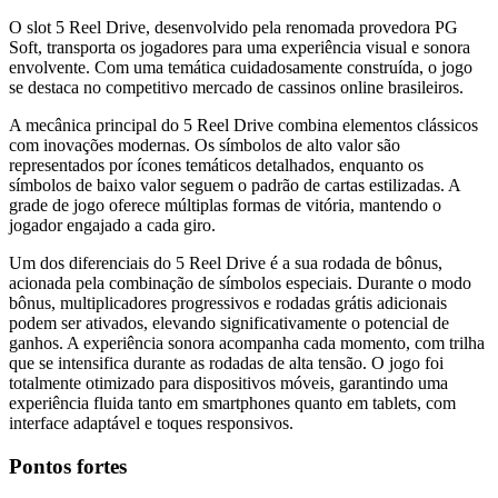
O slot 5 Reel Drive, desenvolvido pela renomada provedora PG
Soft, transporta os jogadores para uma experiência visual e sonora
envolvente. Com uma temática cuidadosamente construída, o jogo
se destaca no competitivo mercado de cassinos online brasileiros.
A mecânica principal do 5 Reel Drive combina elementos clássicos
com inovações modernas. Os símbolos de alto valor são
representados por ícones temáticos detalhados, enquanto os
símbolos de baixo valor seguem o padrão de cartas estilizadas. A
grade de jogo oferece múltiplas formas de vitória, mantendo o
jogador engajado a cada giro.
Um dos diferenciais do 5 Reel Drive é a sua rodada de bônus,
acionada pela combinação de símbolos especiais. Durante o modo
bônus, multiplicadores progressivos e rodadas grátis adicionais
podem ser ativados, elevando significativamente o potencial de
ganhos. A experiência sonora acompanha cada momento, com trilha
que se intensifica durante as rodadas de alta tensão. O jogo foi
totalmente otimizado para dispositivos móveis, garantindo uma
experiência fluida tanto em smartphones quanto em tablets, com
interface adaptável e toques responsivos.
Pontos fortes