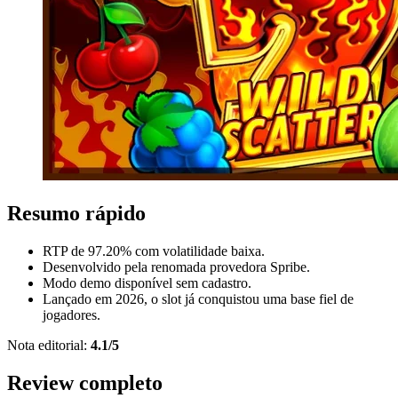
Resumo rápido
RTP de 97.20% com volatilidade baixa.
Desenvolvido pela renomada provedora Spribe.
Modo demo disponível sem cadastro.
Lançado em 2026, o slot já conquistou uma base fiel de
jogadores.
Nota editorial:
4.1/5
Review completo