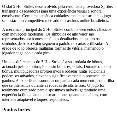
O slot 5 Hot Strike, desenvolvido pela renomada provedora Spribe,
transporta os jogadores para uma experiência visual e sonora
envolvente. Com uma temática cuidadosamente construída, o jogo
se destaca no competitivo mercado de cassinos online brasileiros.
A mecânica principal do 5 Hot Strike combina elementos clássicos
com inovações modernas. Os símbolos de alto valor são
representados por ícones temáticos detalhados, enquanto os
símbolos de baixo valor seguem o padrão de cartas estilizadas. A
grade de jogo oferece múltiplas formas de vitória, mantendo o
jogador engajado a cada giro.
Um dos diferenciais do 5 Hot Strike é a sua rodada de bônus,
acionada pela combinação de símbolos especiais. Durante o modo
bônus, multiplicadores progressivos e rodadas grátis adicionais
podem ser ativados, elevando significativamente o potencial de
ganhos. A experiência sonora acompanha cada momento, com trilha
que se intensifica durante as rodadas de alta tensão. O jogo foi
totalmente otimizado para dispositivos móveis, garantindo uma
experiência fluida tanto em smartphones quanto em tablets, com
interface adaptável e toques responsivos.
Pontos fortes