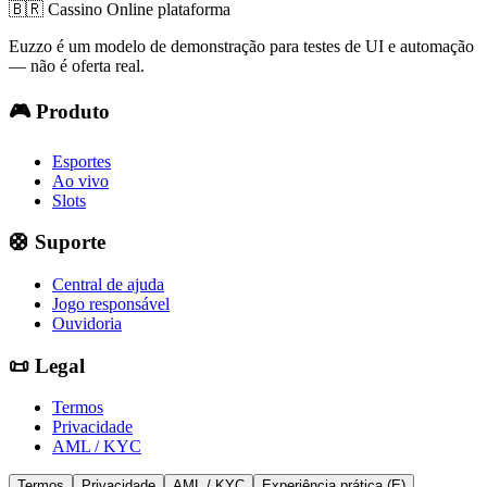
🇧🇷 Cassino Online plataforma
Euzzo é um modelo de demonstração para testes de UI e automação
— não é oferta real.
🎮
Produto
Esportes
Ao vivo
Slots
🛟
Suporte
Central de ajuda
Jogo responsável
Ouvidoria
📜
Legal
Termos
Privacidade
AML / KYC
Termos
Privacidade
AML / KYC
Experiência prática (E)