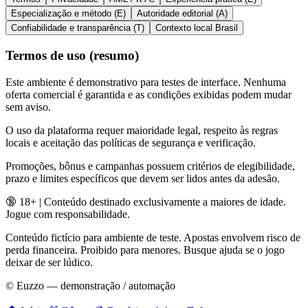
Especialização e método (E)
Autoridade editorial (A)
Confiabilidade e transparência (T)
Contexto local Brasil
Termos de uso (resumo)
Este ambiente é demonstrativo para testes de interface. Nenhuma
oferta comercial é garantida e as condições exibidas podem mudar
sem aviso.
O uso da plataforma requer maioridade legal, respeito às regras
locais e aceitação das políticas de segurança e verificação.
Promoções, bônus e campanhas possuem critérios de elegibilidade,
prazo e limites específicos que devem ser lidos antes da adesão.
🔞 18+ | Conteúdo destinado exclusivamente a maiores de idade.
Jogue com responsabilidade.
Conteúdo fictício para ambiente de teste. Apostas envolvem risco de
perda financeira. Proibido para menores. Busque ajuda se o jogo
deixar de ser lúdico.
© Euzzo — demonstração / automação