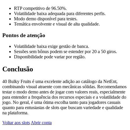
RTP competitivo de 96.50%.
Volatilidade baixa adequada para diferentes perfis.
Modo demo disponível para testes.
Temática envolvente e visual de alta qualidade.
Pontos de atenção
Volatilidade baixa exige gestão de banca.
Sessões sem bônus podem se estender por 20 a 50 giros.
Disponibilidade pode variar por região.
Conclusão
40 Bulky Fruits é uma excelente adição ao catálogo da NetEnt,
combinando visual atraente com mecânicas sólidas. Recomendamos
testar o modo demo antes de jogar com valores reais, especialmente
para entender a frequência dos recursos especiais e a volatilidade do
jogo. No geral, é uma ótima escolha tanto para jogadores casuais
quanto para entusiastas de slots que buscam variedade e qualidade
na plataforma.
Voltar aos slots
Abrir conta