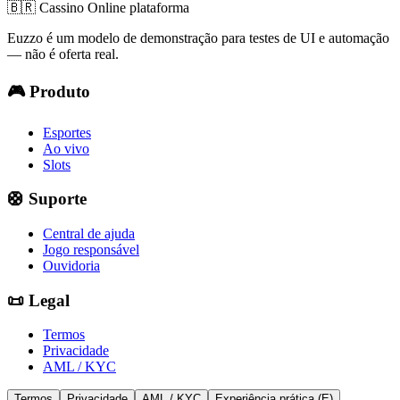
🇧🇷 Cassino Online plataforma
Euzzo é um modelo de demonstração para testes de UI e automação
— não é oferta real.
🎮
Produto
Esportes
Ao vivo
Slots
🛟
Suporte
Central de ajuda
Jogo responsável
Ouvidoria
📜
Legal
Termos
Privacidade
AML / KYC
Termos
Privacidade
AML / KYC
Experiência prática (E)