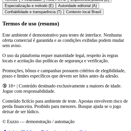
Especialização e método (E)
Autoridade editorial (A)
Confiabilidade e transparência (T)
Contexto local Brasil
Termos de uso (resumo)
Este ambiente é demonstrativo para testes de interface. Nenhuma
oferta comercial é garantida e as condições exibidas podem mudar
sem aviso.
O uso da plataforma requer maioridade legal, respeito às regras
locais e aceitação das políticas de segurança e verificação.
Promoções, bônus e campanhas possuem critérios de elegibilidade,
prazo e limites específicos que devem ser lidos antes da adesão.
🔞 18+ | Conteúdo destinado exclusivamente a maiores de idade.
Jogue com responsabilidade.
Conteúdo fictício para ambiente de teste. Apostas envolvem risco de
perda financeira. Proibido para menores. Busque ajuda se o jogo
deixar de ser lúdico.
© Euzzo — demonstração / automação