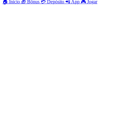
🏠
Início
🎁
Bônus
💳
Depósito
📲
App
🎮
Jogar