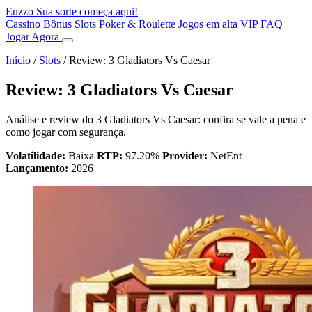
Euzzo
Sua sorte começa aqui!
Cassino
Bônus
Slots
Poker & Roulette
Jogos em alta
VIP
FAQ
Jogar Agora
Início
/
Slots
/
Review: 3 Gladiators Vs Caesar
Review: 3 Gladiators Vs Caesar
Análise e review do 3 Gladiators Vs Caesar: confira se vale a pena e
como jogar com segurança.
Volatilidade:
Baixa
RTP:
97.20%
Provider:
NetEnt
Lançamento:
2026