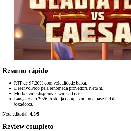
Resumo rápido
RTP de 97.20% com volatilidade baixa.
Desenvolvido pela renomada provedora NetEnt.
Modo demo disponível sem cadastro.
Lançado em 2026, o slot já conquistou uma base fiel de
jogadores.
Nota editorial:
4.3/5
Review completo