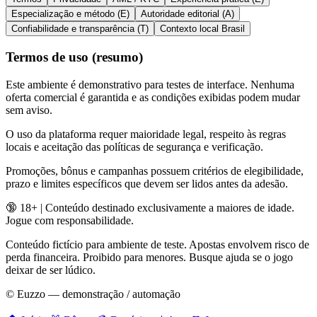
Especialização e método (E)
Autoridade editorial (A)
Confiabilidade e transparência (T)
Contexto local Brasil
Termos de uso (resumo)
Este ambiente é demonstrativo para testes de interface. Nenhuma
oferta comercial é garantida e as condições exibidas podem mudar
sem aviso.
O uso da plataforma requer maioridade legal, respeito às regras
locais e aceitação das políticas de segurança e verificação.
Promoções, bônus e campanhas possuem critérios de elegibilidade,
prazo e limites específicos que devem ser lidos antes da adesão.
🔞 18+ | Conteúdo destinado exclusivamente a maiores de idade.
Jogue com responsabilidade.
Conteúdo fictício para ambiente de teste. Apostas envolvem risco de
perda financeira. Proibido para menores. Busque ajuda se o jogo
deixar de ser lúdico.
© Euzzo — demonstração / automação