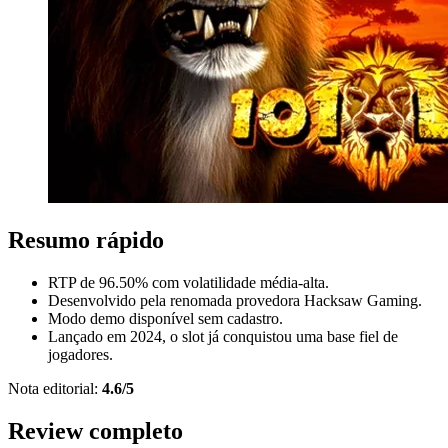
Resumo rápido
RTP de 96.50% com volatilidade média-alta.
Desenvolvido pela renomada provedora Hacksaw Gaming.
Modo demo disponível sem cadastro.
Lançado em 2024, o slot já conquistou uma base fiel de
jogadores.
Nota editorial:
4.6/5
Review completo