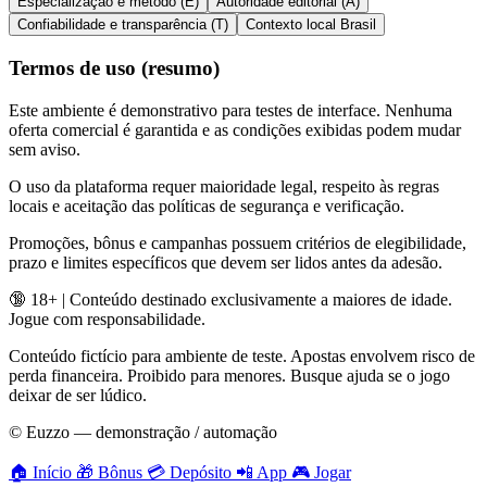
Especialização e método (E)
Autoridade editorial (A)
Confiabilidade e transparência (T)
Contexto local Brasil
Termos de uso (resumo)
Este ambiente é demonstrativo para testes de interface. Nenhuma
oferta comercial é garantida e as condições exibidas podem mudar
sem aviso.
O uso da plataforma requer maioridade legal, respeito às regras
locais e aceitação das políticas de segurança e verificação.
Promoções, bônus e campanhas possuem critérios de elegibilidade,
prazo e limites específicos que devem ser lidos antes da adesão.
🔞 18+ | Conteúdo destinado exclusivamente a maiores de idade.
Jogue com responsabilidade.
Conteúdo fictício para ambiente de teste. Apostas envolvem risco de
perda financeira. Proibido para menores. Busque ajuda se o jogo
deixar de ser lúdico.
© Euzzo — demonstração / automação
🏠
Início
🎁
Bônus
💳
Depósito
📲
App
🎮
Jogar