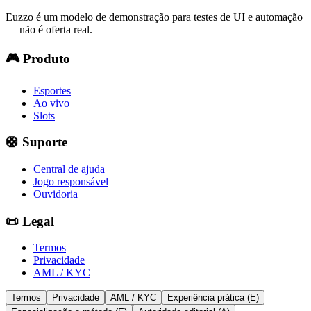
Euzzo é um modelo de demonstração para testes de UI e automação
— não é oferta real.
🎮
Produto
Esportes
Ao vivo
Slots
🛟
Suporte
Central de ajuda
Jogo responsável
Ouvidoria
📜
Legal
Termos
Privacidade
AML / KYC
Termos
Privacidade
AML / KYC
Experiência prática (E)