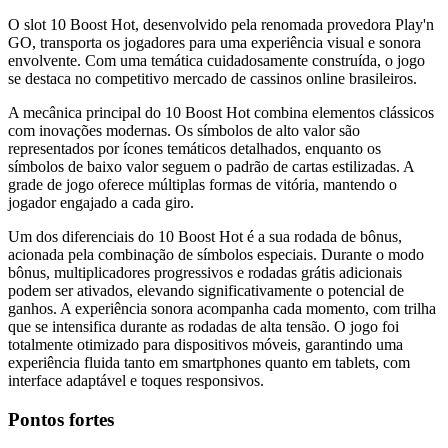
O slot 10 Boost Hot, desenvolvido pela renomada provedora Play'n
GO, transporta os jogadores para uma experiência visual e sonora
envolvente. Com uma temática cuidadosamente construída, o jogo
se destaca no competitivo mercado de cassinos online brasileiros.
A mecânica principal do 10 Boost Hot combina elementos clássicos
com inovações modernas. Os símbolos de alto valor são
representados por ícones temáticos detalhados, enquanto os
símbolos de baixo valor seguem o padrão de cartas estilizadas. A
grade de jogo oferece múltiplas formas de vitória, mantendo o
jogador engajado a cada giro.
Um dos diferenciais do 10 Boost Hot é a sua rodada de bônus,
acionada pela combinação de símbolos especiais. Durante o modo
bônus, multiplicadores progressivos e rodadas grátis adicionais
podem ser ativados, elevando significativamente o potencial de
ganhos. A experiência sonora acompanha cada momento, com trilha
que se intensifica durante as rodadas de alta tensão. O jogo foi
totalmente otimizado para dispositivos móveis, garantindo uma
experiência fluida tanto em smartphones quanto em tablets, com
interface adaptável e toques responsivos.
Pontos fortes