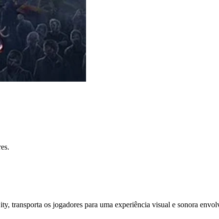
es.
ity, transporta os jogadores para uma experiência visual e sonora envo