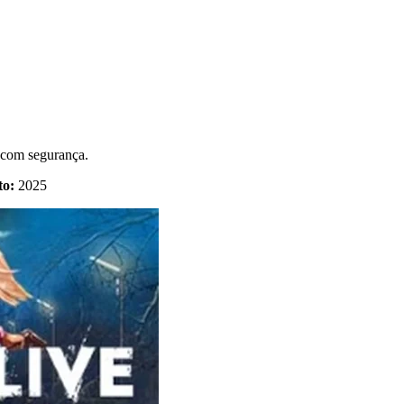
r com segurança.
o:
2025